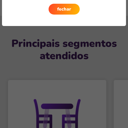
fechar
Próxima
seção
Principais segmentos
atendidos