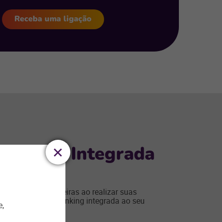
Receba uma ligação
 Digital Integrada
operações financeiras ao realizar suas
ápido com Stone Banking integrada ao seu
e,