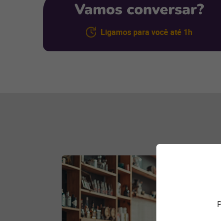
Vamos conversar?
Ligamos para você até 1h
P