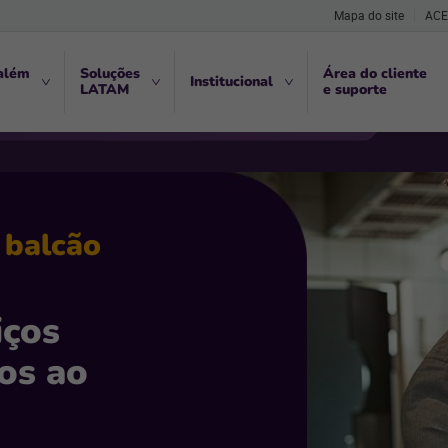
Mapa do site
ACE
além
Soluções
Área do cliente
Institucional
LATAM
e suporte
 balcão
iços
os ao