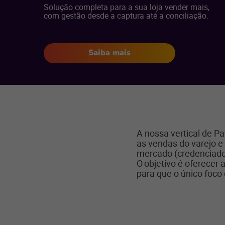
Solução
c
ompleta para a sua loja vender mais,
com gestão desde a captura até a conciliação.
Saiba mais
A nossa vertical de P
as vendas do varejo e 
mercado (credenciadore
O objetivo é oferecer
para que o único foco