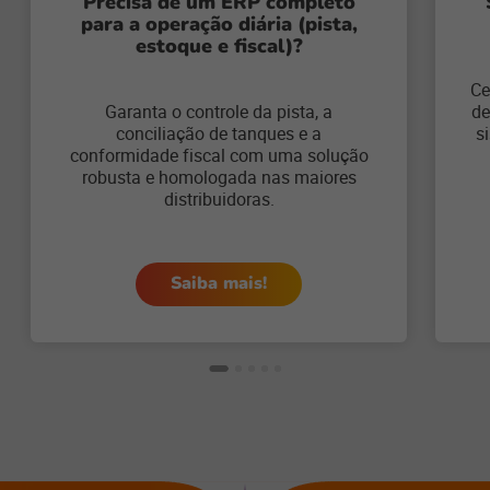
Precisa de um ERP completo
para a operação diária (pista,
estoque e fiscal)?
Ce
Garanta o controle da pista, a
de
conciliação de tanques e a
s
conformidade fiscal com uma solução
robusta e homologada nas maiores
distribuidoras.
Saiba mais!