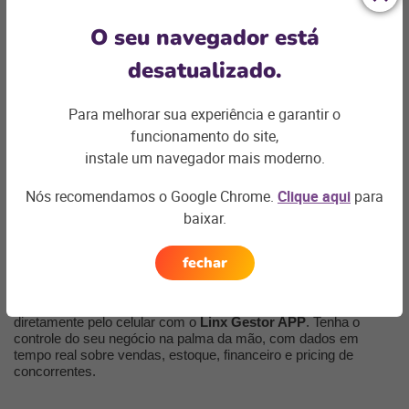
O seu navegador está
desatualizado.
Para melhorar sua experiência e garantir o
funcionamento do site,
instale um navegador mais moderno.
Nós recomendamos o Google Chrome.
Clique aqui
para
Tomada de decisão em
baixar.
tempo real
fechar
Acesse dashboards e relatórios gerenciais completos
diretamente pelo celular com o
Linx Gestor APP
. Tenha o
controle do seu negócio na palma da mão, com dados em
tempo real sobre vendas, estoque, financeiro e pricing de
concorrentes.