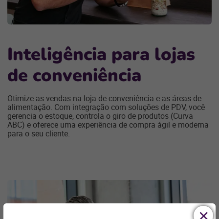
Inteligência para lojas
de conveniência
Otimize as vendas na loja de conveniência e as áreas de
alimentação. Com integração com soluções de PDV, você
gerencia o estoque, controla o giro de produtos (Curva
ABC) e oferece uma experiência de compra ágil e moderna
para o seu cliente.