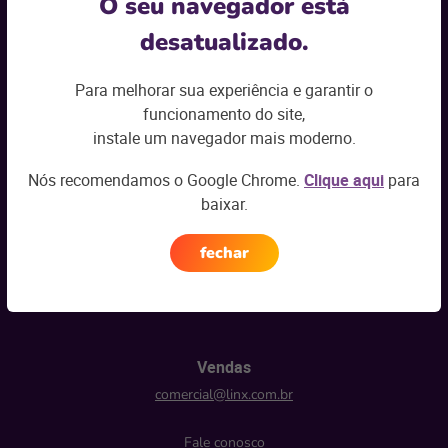
O seu navegador está
Seu e-mail
*
desatualizado.
Para melhorar sua experiência e garantir o
Seu segmento
*
Selecione
funcionamento do site,
instale um navegador mais moderno.
Esses dados serão utilizados nos termos do nosso
Aviso de Privacidade
.
Nós recomendamos o Google Chrome.
Clique aqui
para
baixar.
Enviar
fechar
Vendas
comercial@linx.com.br
Fale conosco