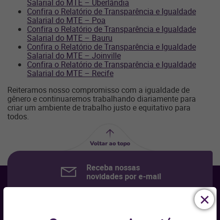
Salarial do MTE – Uberlândia
Confira o Relatório de Transparência e Igualdade
Salarial do MTE – Poa
Confira o Relatório de Transparência e Igualdade
Salarial do MTE – Bauru
Confira o Relatório de Transparência e Igualdade
Salarial do MTE – Joinville
Confira o Relatório de Transparência e Igualdade
Salarial do MTE – Recife
Reiteramos nosso compromisso com a igualdade de
gênero e continuaremos trabalhando diariamente para
criar um ambiente de trabalho justo e equitativo para
todos.
Voltar ao topo
Receba nossas
novidades por e-mail
Seu nome
*