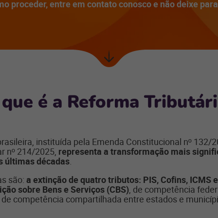
o proceder, entre em contato conosco e não deixe para 
Próxima
seção
 que é a Reforma Tributári
brasileira, instituída pela Emenda Constitucional nº 132
r nº 214/2025,
representa a transformação mais signifi
as últimas décadas
.
as são:
a extinção de quatro tributos: PIS, Cofins, ICMS e
ição sobre Bens e Serviços (CBS)
, de competência feder
, de competência compartilhada entre estados e municíp