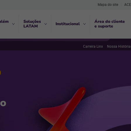
Mapa do site
ACE
além
Soluções
Área do cliente
Institucional
LATAM
e suporte
Carreira Linx
Nossa História
a
no