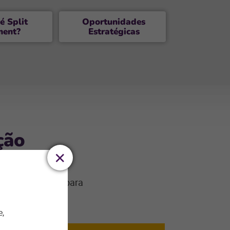
é Split
Oportunidades
ment?
Estratégicas
ção
rantindo tempo para
visto é:
e,