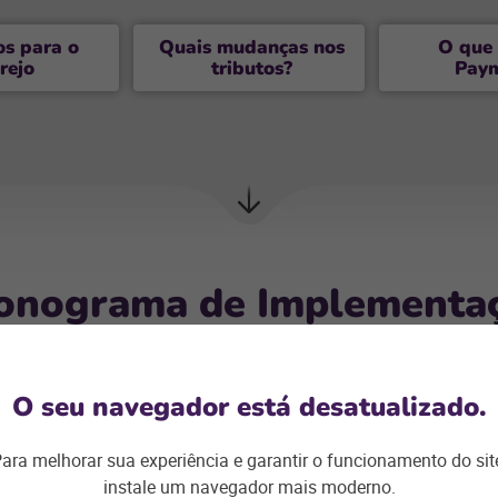
os para o
Quais mudanças nos
O que 
rejo
tributos?
Pay
Próxima
seção
onograma de Implementa
lementada gradualmente ao longo dos próximos anos, ga
O seu navegador está desatualizado.
ão de empresas, governos e sistemas. O cronograma pre
ara melhorar sua experiência e garantir o funcionamento do sit
instale um navegador mais moderno.