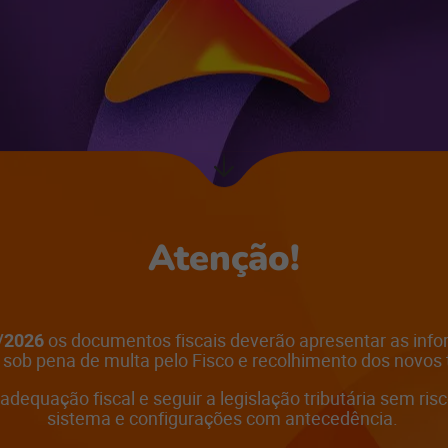
Próxima
seção
Atenção!
/2026
os documentos fiscais deverão apresentar as info
, sob pena de multa pelo Fisco e recolhimento dos novos 
 adequação fiscal e seguir a legislação tributária sem risc
sistema e configurações com antecedência.