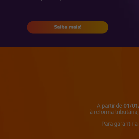
Saiba mais!
A partir de
01/01
à reforma tributária
Para garantir a