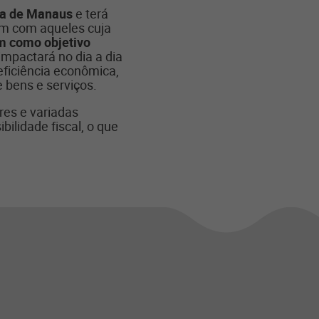
nca de Manaus
e terá
am com aqueles cuja
m como objetivo
impactará no dia a dia
eficiência econômica,
 bens e serviços.
res e variadas
bilidade fiscal, o que