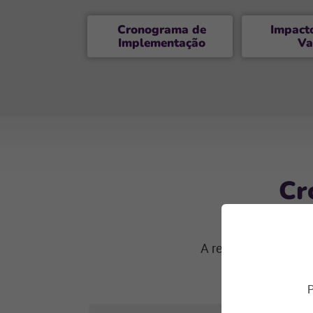
Cronograma de
Impact
Implementação
Va
Cr
A reforma será imp
adaptaç
P