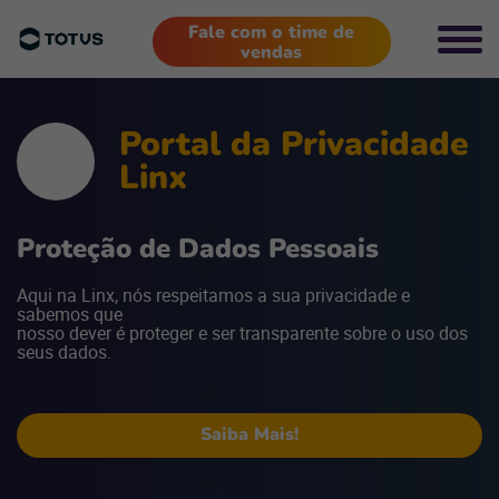
Fale com o time de
vendas
P
ortal da
P
rivacidade
L
inx
P
roteção de
D
ados Pessoais
Aqui na Linx, nós respeitamos a sua privacidade e
sabemos que
nosso dever é proteger e ser transparente sobre o uso dos
seus dados.
Saiba Mais!