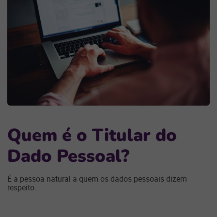
Q
uem é o
T
itular do
D
ado
P
essoal?
É a pessoa natural a quem os dados pessoais dizem
respeito.