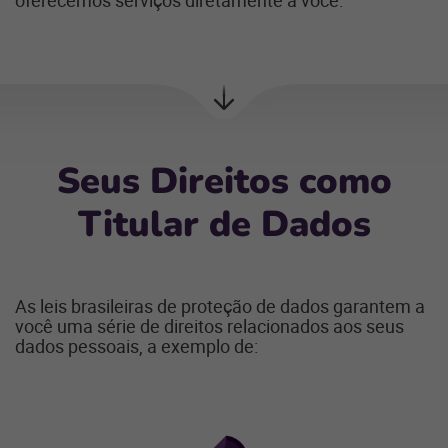
oferecemos serviços diretamente a você.
Próxima
seção
S
eus
D
ireitos como
T
itular de
D
ados
As leis brasileiras de proteção de dados garantem a
você uma série de direitos relacionados aos seus
dados pessoais, a exemplo de: