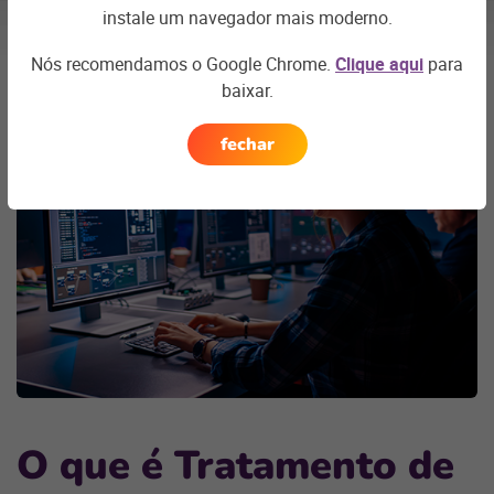
instale um navegador mais moderno.
Próxima
seção
Nós recomendamos o Google Chrome.
Clique aqui
para
baixar.
fechar
O
que é
T
ratamento de