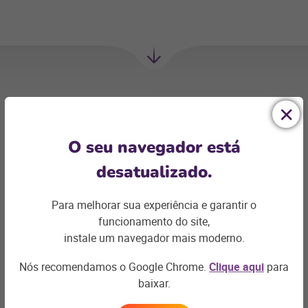
Próxima
Sessão
empresas da mesma categoria
O seu navegador está
desatualizado.
Para melhorar sua experiência e garantir o
funcionamento do site,
instale um navegador mais moderno.
Nós recomendamos o Google Chrome.
Clique aqui
para
baixar.
liveSEO
Tw