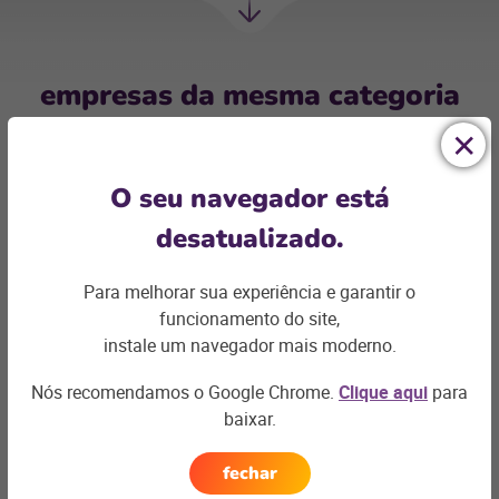
Próxima
Sessão
empresas da mesma categoria
O seu navegador está
desatualizado.
Para melhorar sua experiência e garantir o
funcionamento do site,
instale um navegador mais moderno.
Nós recomendamos o Google Chrome.
Clique aqui
para
liveSEO
Tw
baixar.
Agências Digitais
Agên
Fundada em 2017 na Espanha, e atualmente
Agê
fechar
com sede no Brasil, a liveSEO trabalha com
var