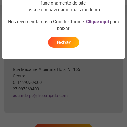
funcionamento do site,
instale um navegador mais moderno.
Próxima
Sessão
Nós recomendamos o Google Chrome.
Clique aqui
para
baixar.
localização
fechar
Baixo Guandu /ES
Rua Madame Albertina Holz, Nº 165
Centro
CEP. 29730-000
27 997869400
eduardo.pb@freterapido.com