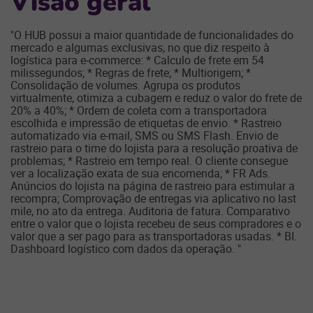
Visão geral
"O HUB possui a maior quantidade de funcionalidades do
mercado e algumas exclusivas, no que diz respeito à
logística para e-commerce: * Calculo de frete em 54
milissegundos; * Regras de frete; * Multiorigem; *
Consolidação de volumes. Agrupa os produtos
virtualmente, otimiza a cubagem e reduz o valor do frete de
20% a 40%; * Ordem de coleta com a transportadora
escolhida e impressão de etiquetas de envio. * Rastreio
automatizado via e-mail, SMS ou SMS Flash. Envio de
rastreio para o time do lojista para a resolução proativa de
problemas; * Rastreio em tempo real. O cliente consegue
ver a localização exata de sua encomenda; * FR Ads.
Anúncios do lojista na página de rastreio para estimular a
recompra; Comprovação de entregas via aplicativo no last
mile, no ato da entrega. Auditoria de fatura. Comparativo
entre o valor que o lojista recebeu de seus compradores e o
valor que a ser pago para as transportadoras usadas. * BI.
Dashboard logístico com dados da operação. "