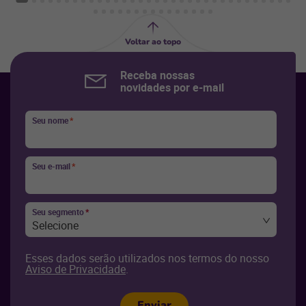
técnicas em plataformas e na estrutura dos
sites, pesquisa de palavras-chave e produção
de conteúdo, com o propósito de levar os
Voltar ao topo
usuários a sites autênticos, reais e com alta
qualidade.
Receba nossas
novidades por e-mail
Seu nome
*
Seu e-mail
*
Seu segmento
*
Selecione
Esses dados serão utilizados nos termos do nosso
Aviso de Privacidade
.
Enviar