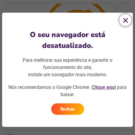
O seu navegador está
desatualizado.
Para melhorar sua experiência e garantir o
funcionamento do site,
liveSEO
Tw
instale um navegador mais moderno.
Agências Digitais
Agên
Nós recomendamos o Google Chrome.
Clique aqui
para
Fundada em 2017 na Espanha, e atualmente
Agê
baixar.
com sede no Brasil, a liveSEO trabalha com
var
projetos SEO de alta performance para
com
empresas que querem alavancar os resultados
fechar
orgânicos e alcançar alta maturidade digital. A
+ conheça
agência, que já atuou em mais de 400 projetos
e 7 países, realiza um trabalho completo e
personalizado. O serviço envolve otimizações