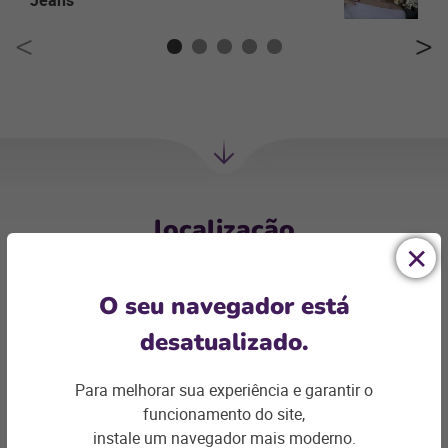
Jeans
Próxima
Sessão
localização
O seu navegador está
Canoas/RS
desatualizado.
Rua Lenine Nequete, 77 - Sala 704
Para melhorar sua experiência e garantir o
Centro
CEP. 92310-205
funcionamento do site,
51980272522
instale um navegador mais moderno.