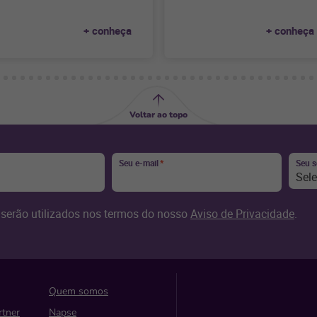
+ conheça
+ conheça
Voltar ao topo
Seu e-mail
*
Seu 
Sel
serão utilizados nos termos do nosso
Aviso de Privacidade
.
Quem somos
rtner
Napse