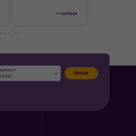
nuvem.
+ conheça
segmento
*
Enviar
ecione