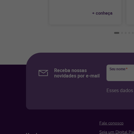
empresas que querem
alavancar os resultados
+ conheça
orgânicos e alcançar alta
maturidade digital. A
agência, que já atuou em
mais de 400 projetos e 7
países, realiza um trabalho
completo e personalizado. O
serviço envolve otimizações
técnicas em plataformas e
na estrutura dos sites,
Seu nome
*
Receba nossas
pesquisa de palavras-chave
novidades por e-mail
e produção de conteúdo,
com o propósito de levar os
Esses dados 
usuários a sites autênticos,
reais e com alta qualidade.
Fale conosco
Seja um Digital Pa