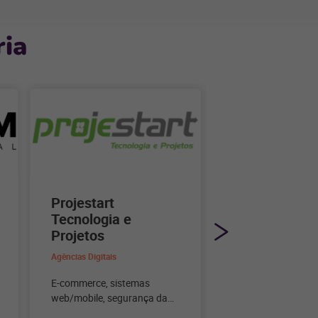
ia
Projestart
Effect E-Co
Tecnologia e
Agências Digitais
Projetos
Especialistas em C
Agências Digitais
Lojas Virtuais e Ge
tráfego em Facebo
E-commerce, sistemas
Google Ads.
web/mobile, segurança da
informação e serviços em