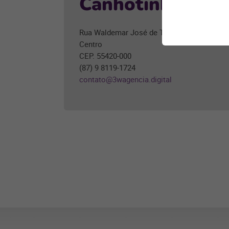
Canhotinho/PE
Rua Waldemar José de Torres, 34
Centro
CEP. 55420-000
(87) 9 8119-1724
contato@3wagencia.digital