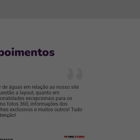
poimentos
r de águas em relação ao nosso site
Sempre buscamos o m
uestão a layout, quanto em
um parceiro fundamen
cionalidades excepcionais para os
agilidade e parceria 
mo fotos 360, informações dos
nossa empresa! Indico
hes exclusivos e muitos outros! Tudo
parceira e com muita 
tenção!
Ezequiel Carvalho
Sócio Diretor - Agili
mmerce