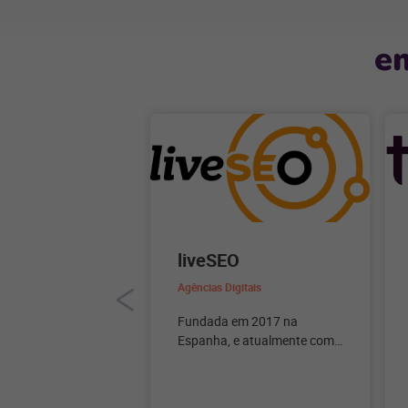
e
liveSEO
Agências Digitais
Fundada em 2017 na
Espanha, e atualmente com
sede no Brasil, a liveSEO
trabalha com projetos SEO
de alta performance para