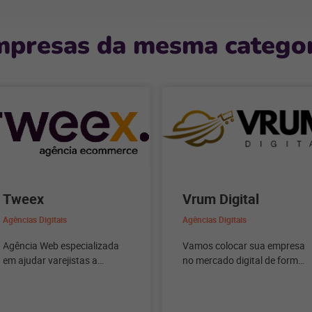
Sessão
mpresas da mesma categor
Tweex
Vrum Digital
Agências Digitais
Agências Digitais
Agência Web especializada
Vamos colocar sua empresa
em ajudar varejistas a
no mercado digital de forma
entrarem corretamente no e-
simples e com
commerce.
comprometimento