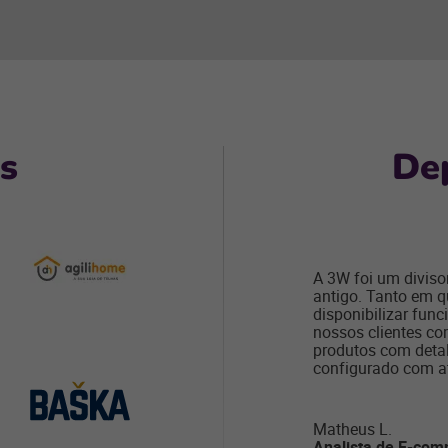
es
De
A 3W foi um diviso
antigo. Tanto em q
disponibilizar fun
nossos clientes co
produtos com detal
configurado com a
Matheus L.
Analista de E-co