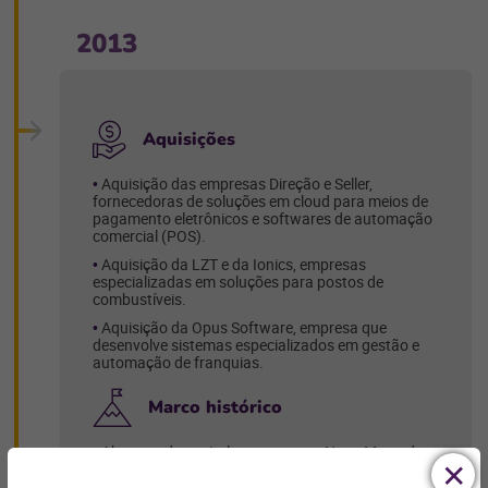
2013
Aquisições
Aquisição das empresas Direção e Seller,
fornecedoras de soluções em cloud para meios de
pagamento eletrônicos e softwares de automação
comercial (POS).
Aquisição da LZT e da Ionics, empresas
especializadas em soluções para postos de
combustíveis.
Aquisição da Opus Software, empresa que
desenvolve sistemas especializados em gestão e
automação de franquias.
Marco histórico
Abertura de capital no segmento Novo Mercado
da BM&F Bovespa.