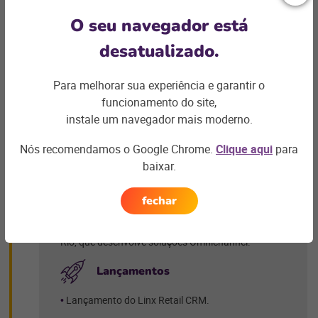
+ saiba mais
O seu navegador está
desatualizado.
2012
Para melhorar sua experiência e garantir o
funcionamento do site,
instale um navegador mais moderno.
Nós recomendamos o Google Chrome.
Clique aqui
para
Aquisições
baixar.
Aquisição da Compacta Tecnologia, empresa de
soluções para gestão de redes do setor alimentício
fechar
do Brasil e de países como Argentina, Paraguai e
Angola.
Aquisição da Bitix, startup encubada pela PUC-
Rio, que desenvolve soluções Omnichannel.
Lançamentos
Lançamento do Linx Retail CRM.