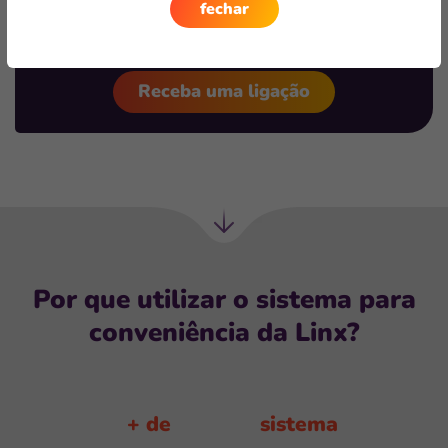
fechar
Fale sobre o desafios do seu negócio e encontre a
solução ideal.
Receba uma ligação
Próxima
seção
Por que utilizar o sistema para
conveniência da Linx?
+ de
sistema