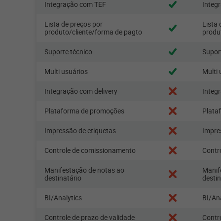
Integração com TEF
Integ
Lista de preços por
Lista 
produto/cliente/forma de pagto
produ
Suporte técnico
Supor
Multi usuários
Multi 
Integração com delivery
Integ
Plataforma de promoções
Plata
Impressão de etiquetas
Impre
Controle de comissionamento
Contr
Manifestação de notas ao
Manif
destinatário
destin
BI/Analytics
BI/An
Controle de prazo de validade
Contro