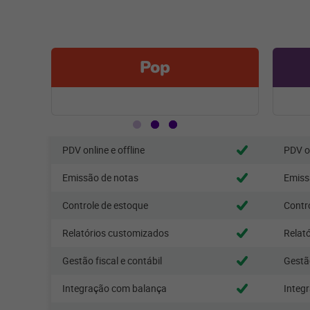
Pop
PDV online e offline
PDV on
Emissão de notas
Emiss
Controle de estoque
Contr
Relatórios customizados
Relat
Gestão fiscal e contábil
Gestão
Integração com balança
Integ