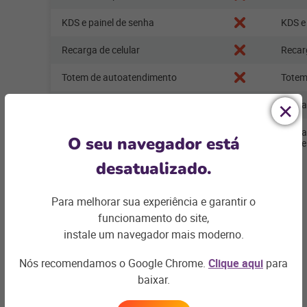
KDS e painel de senha
KDS e
Recarga de celular
Recar
Totem de autoatendimento
Totem
Indicadores de venda em tempo real
Indic
Aplicativo personalizado de vendas
Aplic
O seu navegador está
online
online
desatualizado.
Para melhorar sua experiência e garantir o
funcionamento do site,
instale um navegador mais moderno.
Receba uma ligação!
Nós recomendamos o Google Chrome.
Clique aqui
para
baixar.
Ligamos para você em até 1h