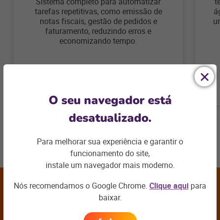
Sistema completo para automatizar
t
tarefas repetitivas, como emissão de
á
notas fiscais, gestão de pedidos e
um
faturamento, reduzindo erros e
economizando tempo.
Saiba mais!
O seu navegador está
desatualizado.
Para melhorar sua experiência e garantir o
funcionamento do site,
instale um navegador mais moderno.
Próxima
Nós recomendamos o Google Chrome.
Clique aqui
para
seção
baixar.