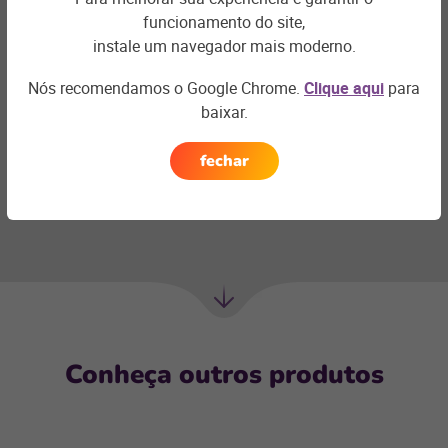
Vamos conversar?
funcionamento do site,
Ligamos para você em até 1h
instale um navegador mais moderno.
Nós recomendamos o Google Chrome.
Clique aqui
para
Fale sobre os desafio do seu negócio e encontra a
baixar.
solução ideal
fechar
Receba uma ligação
Próxima
seção
Conheça outros produtos