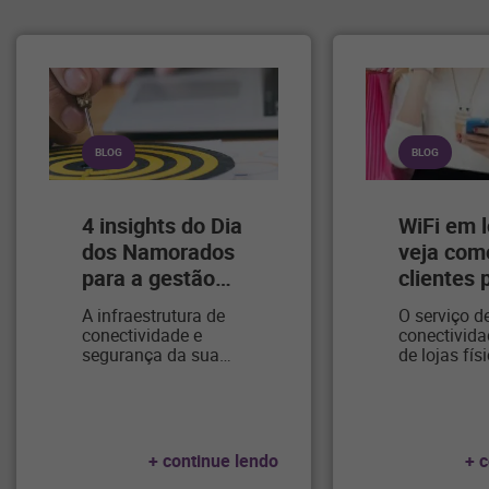
BLOG
BLOG
4 insights do Dia
WiFi em l
dos Namorados
veja como
para a gestão
…
clientes 
A infraestrutura de
O serviço d
conectividade e
conectivida
segurança da sua
…
de lojas fís
+ continue lendo
+ 