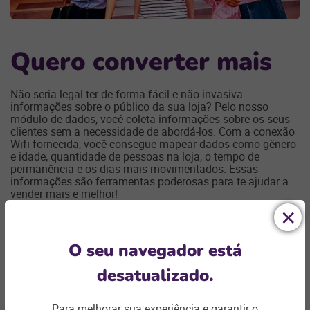
Quero converter mais
Não seria legal ter de forma fácil e não invasiva
informações sobre o público da sua loja? Pelo nosso
módulo de dados, você coleta informações sobre os seus
clientes sem a necessidade de abordá-los. Com a conexão
Wifi fornecida, você consegue mapear dados como gênero
e idade, quantidade de pessoas na loja, o tempo de
permanência e os dias mais movimentados. Essas
informações são ferramentas poderosas para te ajudar a
vender mais e melhor!
Receba uma ligação
O seu navegador está
desatualizado.
Para melhorar sua experiência e garantir o