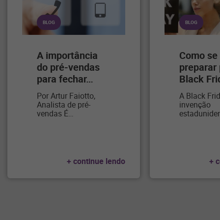
BLOG
BLOG
A importância
Como se
do pré-vendas
preparar 
para fechar
…
Black Fri
Por Artur Faiotto,
A Black Fri
Analista de pré-
invenção
vendas É
…
estadunide
+ continue lendo
+ 