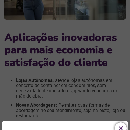
Aplicações inovadoras
para mais economia e
satisfação do cliente
Lojas Autônomas:
atende lojas autônomas em
conceito de container em condomínios, sem
necessidade de operadores, gerando economia de
mão de obra.
Novas Abordagens:
Permite novas formas de
abordagem no seu atendimento, seja na pista, loja ou
restaurante.