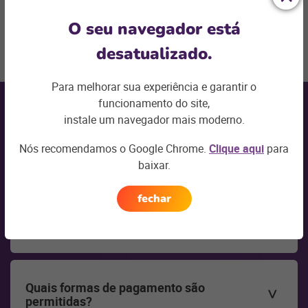
Quero uma demonstração
O seu navegador está
desatualizado.
Para melhorar sua experiência e garantir o
funcionamento do site,
Próxima
seção
instale um navegador mais moderno.
Perguntas Frequentes
Nós recomendamos o Google Chrome.
Clique aqui
para
baixar.
fechar
O Linx Smart POS funciona offline?
Sim, o sistema opera mesmo sem internet,
sincronizando os dados quando a conexão for
Quais formas de pagamento são
restabelecida, permitindo formas de pagamento que
permitidas?