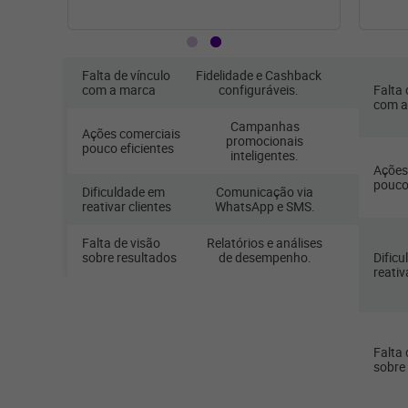
Falta de vínculo
Fidelidade e Cashback
com a marca
configuráveis.
Falta 
com a
Campanhas
Ações comerciais
promocionais
pouco eficientes
inteligentes.
Ações
pouco 
Dificuldade em
Comunicação via
reativar clientes
WhatsApp e SMS.
Falta de visão
Relatórios e análises
sobre resultados
de desempenho.
Dific
reativ
Falta 
sobre