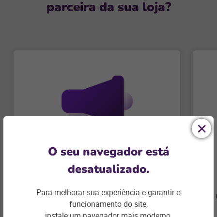
parceira da sua loja?
O seu navegador está
Jornada Completa
desatualizado.
Unimos fidelidade, campanhas e
Para melhorar sua experiência e garantir o
comunicação em uma só plataforma.
funcionamento do site,
instale um navegador mais moderno.