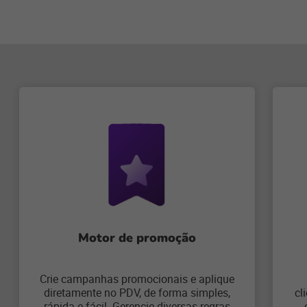
Motor de promoção
Crie campanhas promocionais e aplique
diretamente no PDV, de forma simples,
cl
rápida e fácil. Gerencie diversas regras