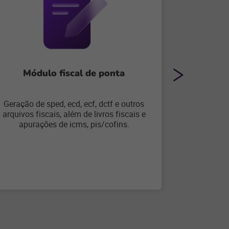
Módulo fiscal de ponta
Rel
Geração de sped, ecd, ecf, dctf e outros
arquivos fiscais, além de livros fiscais e
Demonstra
apurações de icms, pis/cofins.
de liquide
(como c