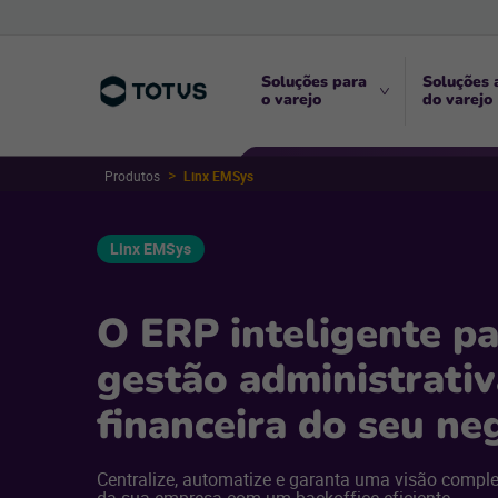
Soluções para
Soluções 
o varejo
do varejo
Produtos
Linx EMSys
Linx EMSys
O ERP inteligente pa
gestão administrativ
financeira do seu ne
Centralize, automatize e garanta uma visão compl