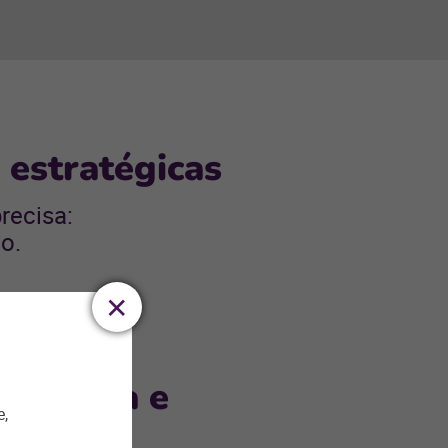
 estratégicas
recisa:
o.
ralizada e
e,
real