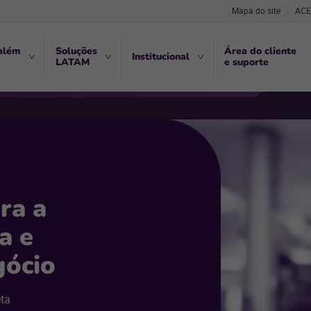
Mapa do site
ACE
além
Soluções
Área do cliente
Institucional
LATAM
e suporte
ra a
a e
gócio
eta