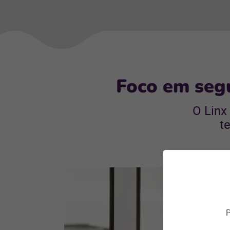
Foco em segu
O Linx
t
P