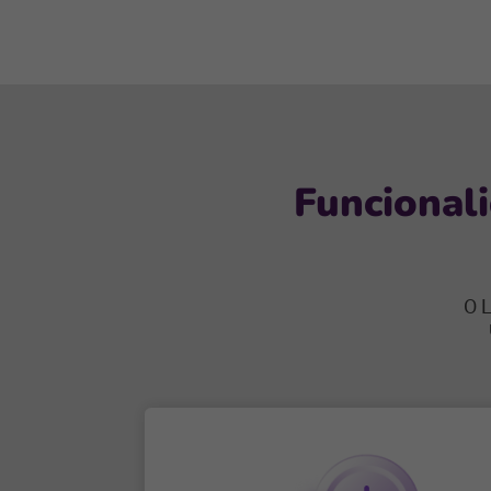
Funcional
O L