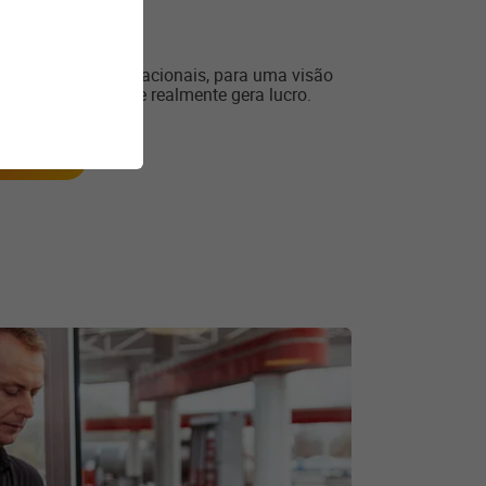
 financeiros e operacionais, para uma visão
, o que sai e o que realmente gera lucro.
tração