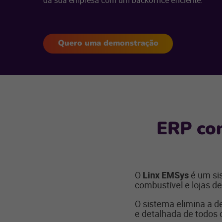
da sua empresa com um backoffice eficiente.
Quero uma demonstração
ERP com
O
Linx EMSys
é um sis
combustível e lojas d
O sistema elimina a 
e detalhada de todos o