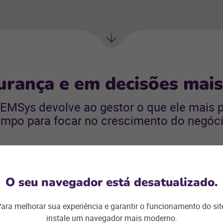
Próxima
seção
rança e em decisões mais
 EMSys devolve ao gestor o que ele mais p
empo para focar no crescimento do negóci
O seu navegador está desatualizado.
Visão cent
ara melhorar sua experiência e garantir o funcionamento do sit
em tempo 
instale um navegador mais moderno.