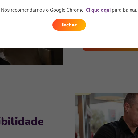
Nós recomendamos o Google Chrome.
Clique aqui
para baixar.
Centralize todos os dados
fechar
completa sobre o que entra
Quero uma demons
bilidade