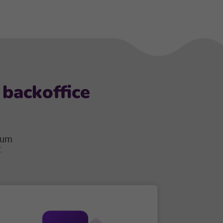
backoffice
m um
: