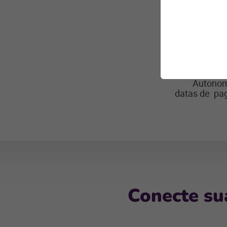
O
Li
promove
Autonomi
datas de pag
Conecte sua