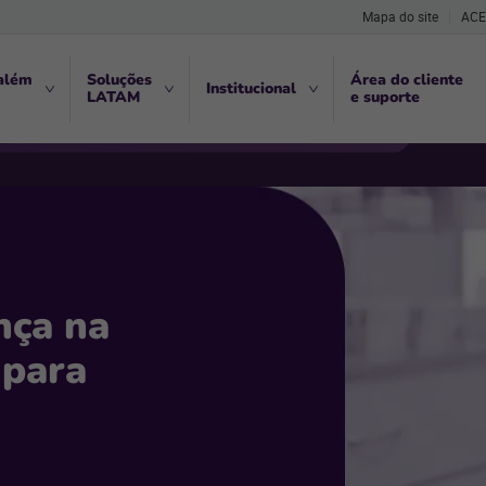
Mapa do site
ACE
além
Soluções
Área do cliente
Institucional
LATAM
e suporte
nça na
 para