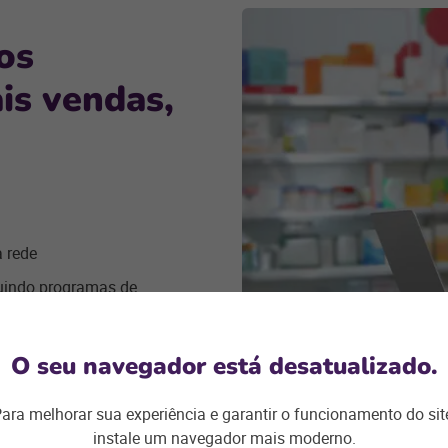
os
is vendas,
 rede
uindo programas de
O seu navegador está desatualizado.
ara melhorar sua experiência e garantir o funcionamento do sit
nica plataforma para rede
instale um navegador mais moderno.