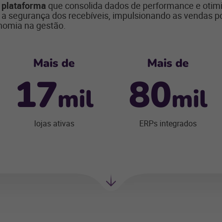
a
plataforma
que consolida dados de performance e otim
 a segurança dos recebíveis, impulsionando as vendas p
nomia na gestão.
Mais de
Mais de
17
80
mil
mil
lojas ativas
ERPs integrados
Próxima
seção