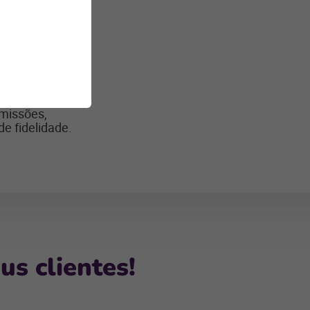
ênio,
imentos.
omissões,
e fidelidade.
us clientes!