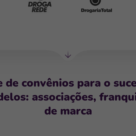
Próxima
seção
e de convênios para o suc
elos: associações, franqu
de marca