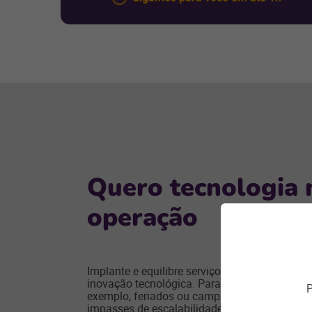
Quero tecnologia 
operação
Implante e equilibre serviços com rapidez e q
inovação tecnológica. Para atender demandas
P
exemplo, feriados ou campanhas, a solução 
impasses de escalabilidade, capacidade de g