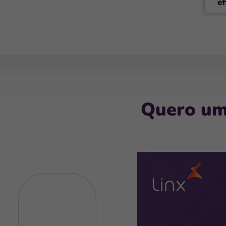
ef
Quero uma