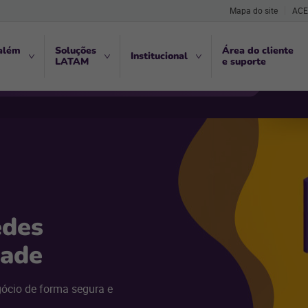
Mapa do site
ACE
além
Soluções
Área do cliente
Institucional
LATAM
e suporte
edes
dade
gócio de forma segura e