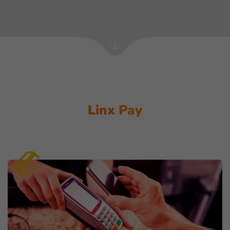
Próxima
seção
Linx Pay