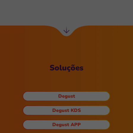
Próxima
seção
Soluções
Degust
Degust KDS
Degust APP