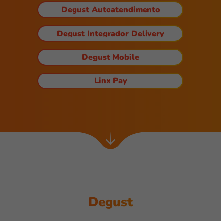
Degust Autoatendimento
Degust Integrador Delivery
Degust Mobile
Linx Pay
Próxima
seção
Degust