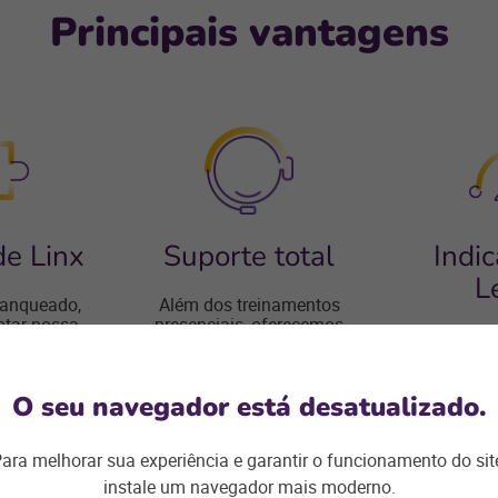
Principais vantagens
de Linx
Suporte total
Indi
L
franqueado,
Além dos treinamentos
otar nossa
presenciais, oferecemos
Indicam
sual e ter
Portal de Educação
potenciai
mail com o
Corporativa e Portal do
franquead
queadolinx.
Franqueado.
ferra
O seu navegador está desatualizado.
geolo
ara melhorar sua experiência e garantir o funcionamento do sit
instale um navegador mais moderno.