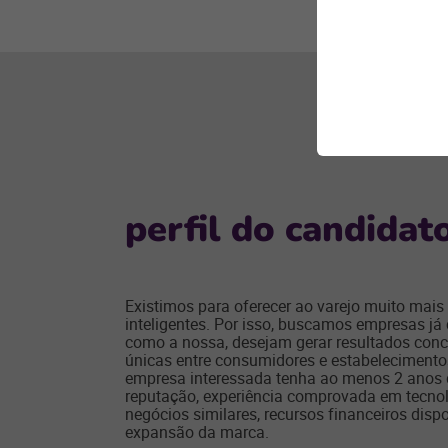
perfil do candidat
Existimos para oferecer ao varejo muito mais
inteligentes. Por isso, buscamos empresas já
como a nossa, desejam gerar resultados concr
únicas entre consumidores e estabelecimentos
empresa interessada tenha ao menos 2 anos 
reputação, experiência comprovada em tecnol
negócios similares, recursos financeiros dispo
expansão da marca.