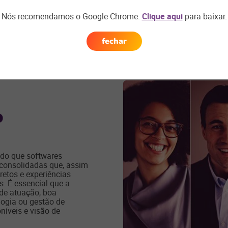
Nós recomendamos o Google Chrome.
Clique aqui
para baixar.
fechar
Próxima
seção
o
 do que softwares
 consolidadas que, assim
etos e experiências
. É essencial que a
de atuação, boa
ogia ou gestão de
níveis e visão de