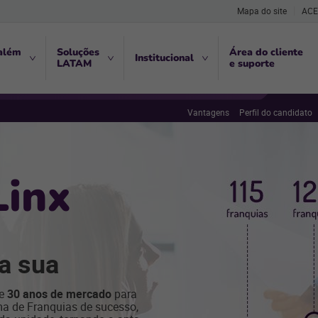
Mapa do site
ACE
além
Soluções
Área do cliente
Institucional
LATAM
e suporte
Vantagens
Perfil do candidato
Linx
a sua
de
30 anos de mercado
para
a de Franquias de sucesso,