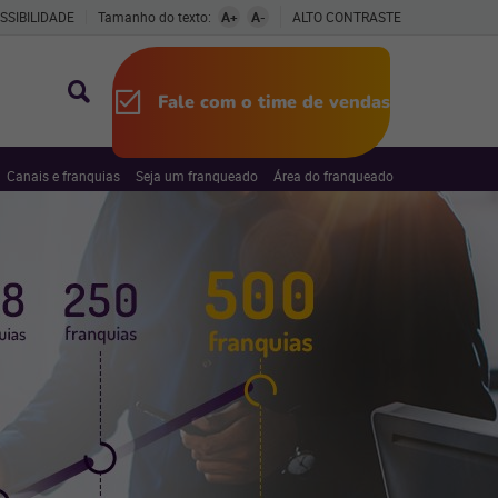
SSIBILIDADE
Tamanho do texto:
A+
A-
ALTO CONTRASTE
Fale com o time de vendas
Canais e franquias
Seja um franqueado
Área do franqueado