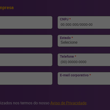
empresa
CNPJ
*
Estado
*
Selecione
Telefone
*
E-mail corporativo
*
ilizados nos termos do nosso
Aviso de Privacidade
.