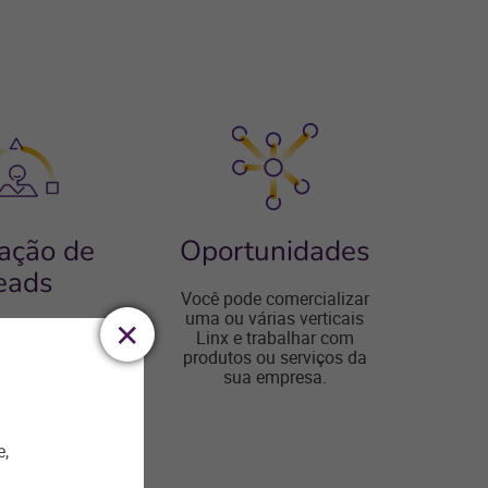
cação de
Oportunidades
eads
Você pode comercializar
uma ou várias verticais
os clientes
Linx e trabalhar com
s para nossos
produtos ou serviços da
os por meio de
sua empresa.
mentas de
calização.
e,