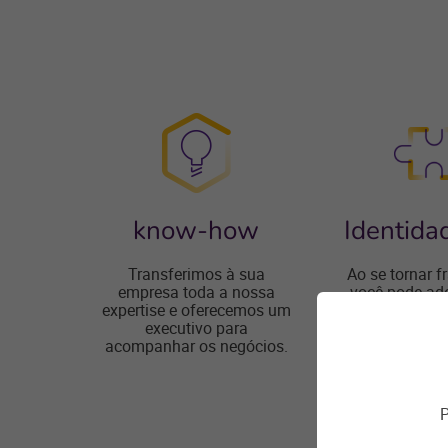
know-how
Identida
Transferimos à sua
Ao se tornar 
empresa toda a nossa
você pode ad
expertise e oferecemos um
identidade vi
executivo para
contas de e-
acompanhar os negócios.
domínio @fran
P