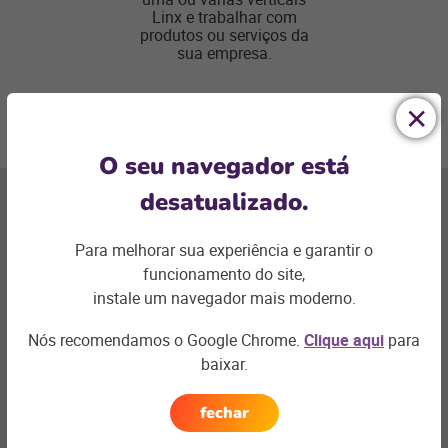
Linx e trabalhar com
produtos ou serviços da
sua empresa.
O seu navegador está
desatualizado.
Próxima
seção
Para melhorar sua experiência e garantir o
funcionamento do site,
instale um navegador mais moderno.
Nós recomendamos o Google Chrome.
Clique aqui
para
baixar.
fechar