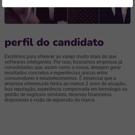
perfil do candidato
Existimos para oferecer ao varejo muito mais do que
softwares inteligentes. Por isso, buscamos empresas já
consolidadas que, assim como a nossa, desejam gerar
resultados concretos e experiências únicas entre
consumidores e estabelecimentos. É essencial que a
empresa interessada tenha ao menos 2 anos de atuação,
boa reputação, experiência comprovada em tecnologia ou
gestão de negócios similares, recursos financeiros
disponíveis e visão de expansão da marca.