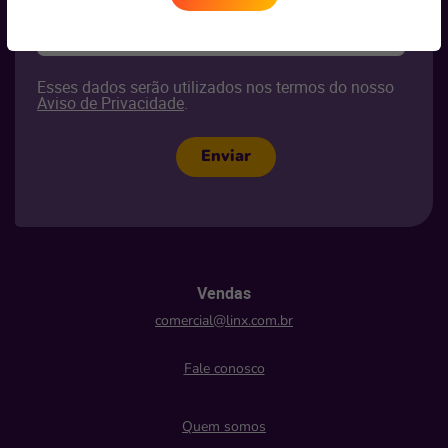
Seu segmento
*
Selecione
Esses dados serão utilizados nos termos do nosso
Aviso de Privacidade
.
Enviar
Vendas
comercial@linx.com.br
Fale conosco
Quem somos