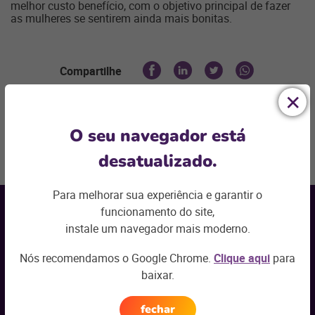
melhor custo benefício, com o objetivo principal de fazer
as mulheres se sentirem ainda mais bonitas.
Compartilhe
O seu navegador está
Voltar ao topo
desatualizado.
Receba nossas
Para melhorar sua experiência e garantir o
novidades por e-mail
funcionamento do site,
instale um navegador mais moderno.
Seu nome
*
Nós recomendamos o Google Chrome.
Clique aqui
para
baixar.
Seu e-mail
*
fechar