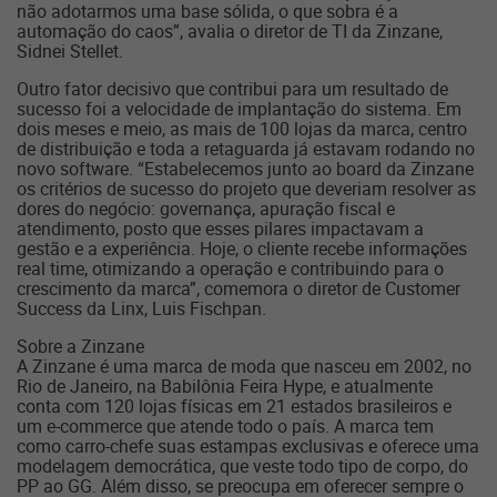
não adotarmos uma base sólida, o que sobra é a
automação do caos”, avalia o diretor de TI da Zinzane,
Sidnei Stellet.
Outro fator decisivo que contribui para um resultado de
sucesso foi a velocidade de implantação do sistema. Em
dois meses e meio, as mais de 100 lojas da marca, centro
de distribuição e toda a retaguarda já estavam rodando no
novo software. “Estabelecemos junto ao board da Zinzane
os critérios de sucesso do projeto que deveriam resolver as
dores do negócio: governança, apuração fiscal e
atendimento, posto que esses pilares impactavam a
gestão e a experiência. Hoje, o cliente recebe informações
real time, otimizando a operação e contribuindo para o
crescimento da marca”, comemora o diretor de Customer
Success da Linx, Luis Fischpan.
Sobre a Zinzane
A Zinzane é uma marca de moda que nasceu em 2002, no
Rio de Janeiro, na Babilônia Feira Hype, e atualmente
conta com 120 lojas físicas em 21 estados brasileiros e
um e-commerce que atende todo o país. A marca tem
como carro-chefe suas estampas exclusivas e oferece uma
modelagem democrática, que veste todo tipo de corpo, do
PP ao GG. Além disso, se preocupa em oferecer sempre o