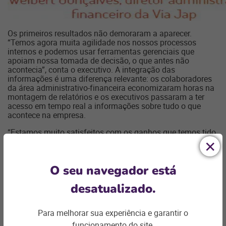
Os primeiros resultados não demoraram a aparecer.
“Temos agora muita agilidade nos nossos processos
internos e podemos usar ferramentas gerenciais que
apoiam nossa tomada de decisão, o que antes não
acontecia”, conta o executivo. A integração das
informações é uma diferença relevante: os colaboradores
da área administrativo-financeira economizaram horas na
montagem de relatórios e os executivos passaram a ter
acesso em tempo real a informações sobre tudo o que
acontece na empresa.
“Estamos muito satisfeitos com os ganhos que temos tido
e com a facilidade de uso da plataforma. Esse é um passo
muito importante na transformação digital do nosso
negócio”, completa Gonçalves.
O seu navegador está
desatualizado.
Compartilhe
Para melhorar sua experiência e garantir o
funcionamento do site,