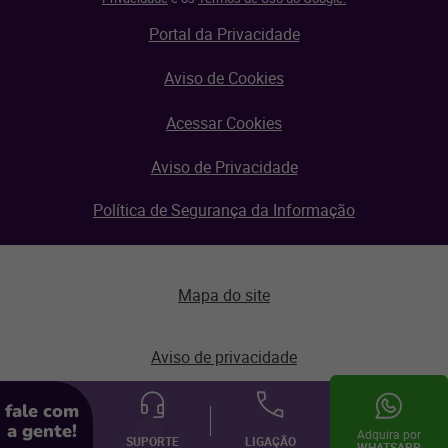
Portal da Privacidade
Aviso de Cookies
Acessar Cookies
Aviso de Privacidade
Política de Segurança da Informação
Mapa do site
Aviso de privacidade
fale com
© Linx 2026.
a gente!
Todos os direitos reservados.
Adquira por
SUPORTE
LIGAÇÃO
WHATSAPP