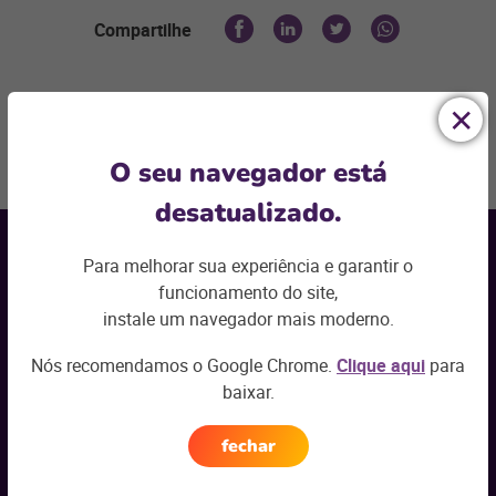
Compartilhe
Voltar ao topo
O seu navegador está
desatualizado.
Receba nossas
novidades por e-mail
Para melhorar sua experiência e garantir o
Seu nome
*
funcionamento do site,
instale um navegador mais moderno.
Seu e-mail
*
Nós recomendamos o Google Chrome.
Clique aqui
para
baixar.
Seu segmento
*
fechar
Selecione