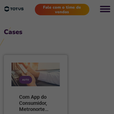
Fale com o time de
vendas
Cases
AUTO
Com App do
Consumidor,
Metronorte
…