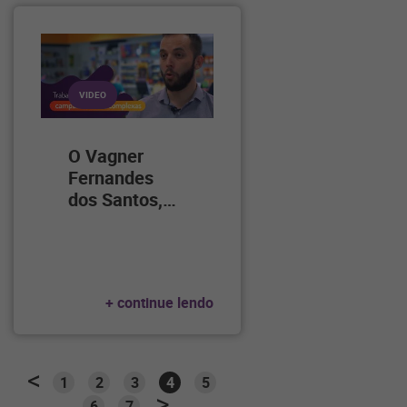
VIDEO
O Vagner
Fernandes
dos Santos,
…
+ continue lendo
1
2
3
4
5
6
7