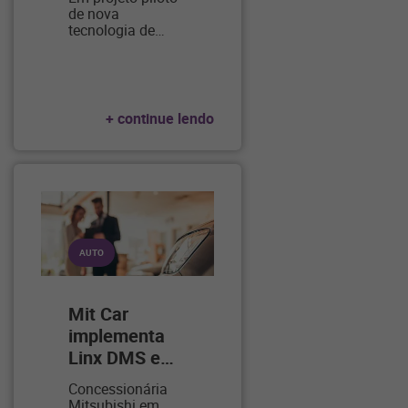
de nova
tecnologia de
…
+ continue lendo
AUTO
Mit Car
implementa
Linx DMS e
…
Concessionária
Mitsubishi em