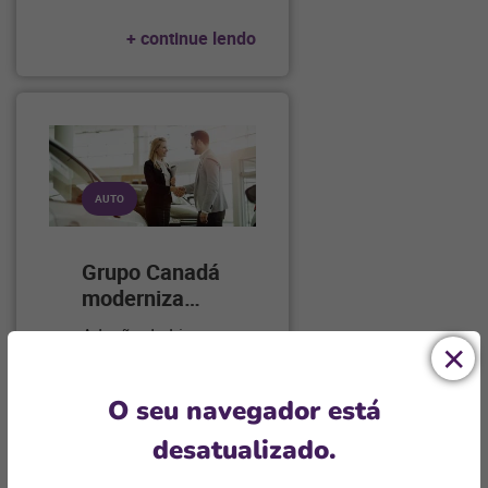
+ continue lendo
AUTO
Grupo Canadá
moderniza
…
Adoção do Linx
DMS aconteceu
em tempo
…
O seu navegador está
desatualizado.
+ continue lendo