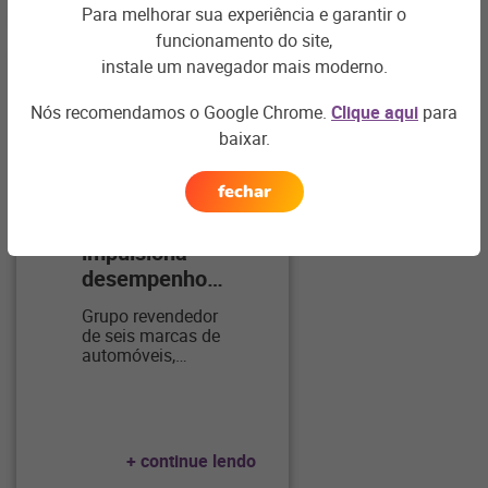
Para melhorar sua experiência e garantir o
funcionamento do site,
instale um navegador mais moderno.
Nós recomendamos o Google Chrome.
Clique aqui
para
baixar.
AUTO
fechar
Savol
impulsiona
desempenho
…
Grupo revendedor
de seis marcas de
automóveis,
…
+ continue lendo