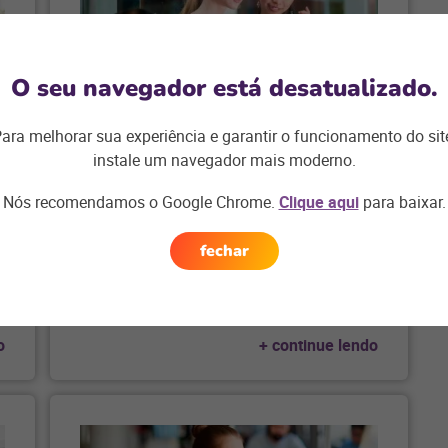
#RESTOQUE
O seu navegador está desatualizado.
Restoque aumenta
ara melhorar sua experiência e garantir o funcionamento do sit
instale um navegador mais moderno.
tíquete médio em
30% com solução
…
Nós recomendamos o Google Chrome.
Clique aqui
para baixar.
Plataforma Linx melhora
experiência nas lojas físicas e
fechar
também aumenta volume de
…
o
+ continue lendo