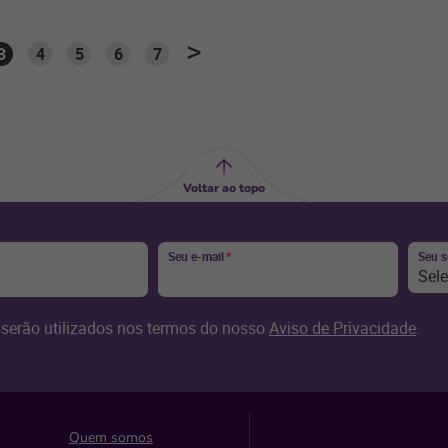
3
4
5
6
7
Voltar ao topo
Seu e-mail
*
Seu 
Sel
serão utilizados nos termos do nosso
Aviso de Privacidade
.
Quem somos