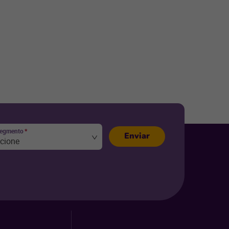
segmento
*
Enviar
ecione