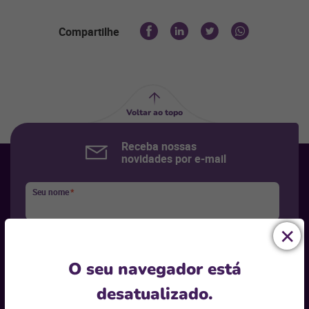
Compartilhe
Voltar ao topo
Receba nossas
novidades por e-mail
Seu nome
*
Seu e-mail
*
O seu navegador está
Seu segmento
*
desatualizado.
Selecione