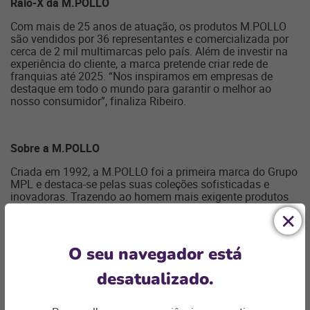
Raio-X da M.POLLO
Com mais de 25 anos de atuação, os produtos M.POLLO
são vendidos por 36 representantes e comercializada por
cerca de 2 mil multimarcas pelo país. Além de investir na
experiência do cliente, a marca pretende criar rede de
franquias até 2025. “Nos inspiramos em empresas de
destaque em todo o mundo para garantir o melhor ao
nosso consumidor”, finaliza Ribeiro.
Sobre a M.POLLO
Criada em 1992, a M.POLLO foi a primeira marca do Grupo
MPL e destaca-se pelas suas coleções sofisticadas e
inovadoras. Trazendo ao homem mais exigente produtos
de qualidade, elegância e bom gosto. Além do nome
marcante, a M.POLLO é representada por um ícone forte
que transmite o conceito de masculinidade e robustez. O
Besouro Escaravelho foi a inspiração central para criação
O seu navegador está
do símbolo
desatualizado.