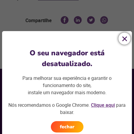
Compartilhe
O seu navegador está
Voltar ao topo
desatualizado.
Receba nossas
novidades por e-mail
Para melhorar sua experiência e garantir o
funcionamento do site,
Seu nome
*
instale um navegador mais moderno.
Nós recomendamos o Google Chrome.
Clique aqui
para
Seu e-mail
*
baixar.
fechar
Seu segmento
*