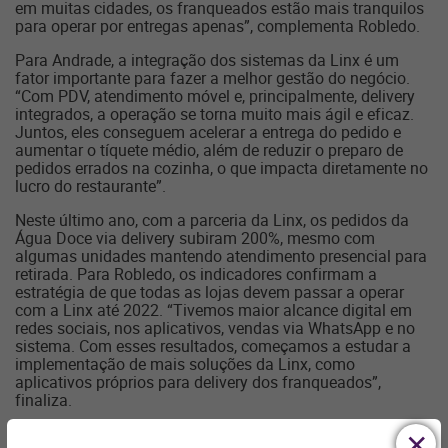
em muitas cidades, os franqueados estão mais tranquilos
para operar por entregas apenas”, complementa Robledo.
Para Andrade, a integração dos sistemas da Linx é um
fator importante para fazer a melhor gestão do negócio.
“Com PDV, atendimento móvel e, principalmente, delivery
integrados, a operação se torna muito mais ágil e eficaz.
Juntos, eles conseguem acelerar a entrega do pedido e
aumentar o tíquete médio, além de reduzir o preparo de
pedidos errados na cozinha, o que impacta diretamente no
lucro do restaurante”.
Neste último ano, com a parceria da Linx, os pedidos da
Água Doce via delivery subiram 200%, mesmo com
algumas unidades mantendo atendimento presencial para
retirada. Para Robledo, os indicadores confirmam a
estratégia de que todas as lojas devem passar a operar
com a Linx até 2022. “Tivemos maior alcance digital em
redes sociais, nos aplicativos, vendas via WhatsApp e no
sistema. Com esses resultados, começamos a estudar a
implementação de mais soluções da Linx, como
aplicativos próprios para delivery dos franqueados”,
finaliza.
Sobre a Linx