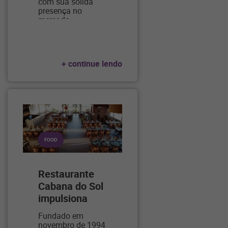
com sua sólida
presença no
mercado
…
+ continue lendo
FOOD
Restaurante
Cabana do Sol
impulsiona
as
…
Fundado em
novembro de 1994