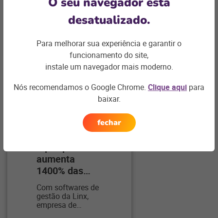
O seu navegador está
desatualizado.
+ continue lendo
Para melhorar sua experiência e garantir o
funcionamento do site,
instale um navegador mais moderno.
Nós recomendamos o Google Chrome.
Clique aqui
para
baixar.
SHOPPING
fechar
Tip Top
aumenta
1400% das
…
Com softwares de
gestão da Linx,
empresa de
…