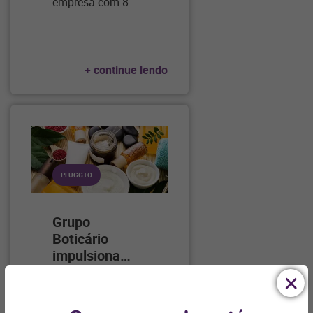
empresa com 8
…
+ continue lendo
PLUGGTO
Grupo
Boticário
impulsiona
…
O Grupo Boticário,
um dos maiores
grupos de beleza
…