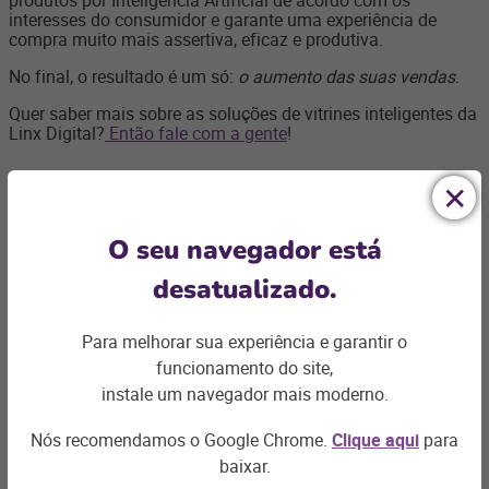
interesses do consumidor e garante uma experiência de
compra muito mais assertiva, eficaz e produtiva.
No final, o resultado é um só:
o aumento das suas vendas
.
Quer saber mais sobre as soluções de vitrines inteligentes da
Linx Digital?
Então fale com a gente
!
O seu navegador está
desatualizado.
Ficou com
alguma dúvida?
Para melhorar sua experiência e garantir o
funcionamento do site,
Podemos te ajudar com os desafios do seu negócio e
instale um navegador mais moderno.
encontrar a
solução ideal
Nós recomendamos o Google Chrome.
Clique aqui
para
Entre em contato
baixar.