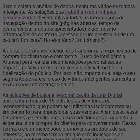
Sem a coleta e análise de dados, nenhuma vitrine se tornará
inteligente. As soluções que
trabalham com vitrines
personalizadas
devem utilizar todas as informações de
navegação dentro do site (páginas abertas, tempo de
permanência, produtos apresentados) e até mesmo
informações de contexto (acessou de um desktop ou de um
celular? Em casa? No escritório? Em trânsito?).
A adoção de vitrines inteligentes transforma a experiência de
compra do cliente no e-commerce. O uso de Inteligência
Artificial para realizar recomendações personalizadas
impacta positivamente a conversão, o ticket médio e a
fidelização do público. Por isso, não importa qual seja o seu
segmento de varejo, o uso de vitrines inteligentes aumenta a
performance
da operação online.
As
soluções de busca e personalização da Linx Digital
apresentam mais de 15 estratégias de vitrines de
recomendação, que podem ser utilizadas isoladamente ou
em conjunto para impulsionar suas vendas. Além disso, essa
ferramenta é semelhante a um vendedor que vai guiando a
experiência de compra do cliente para converter mais. Dessa
forma, o e-commerce pode promover os produtos de seu
interesse, ao mesmo tempo em que gera indicações de
produtos por Inteligência Artificial de acordo com os