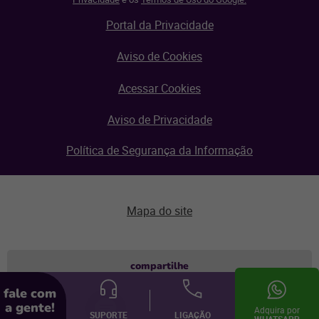
Portal da Privacidade
Aviso de Cookies
Acessar Cookies
Aviso de Privacidade
Política de Segurança da Informação
Mapa do site
Aviso de privacidade
compartilhe
fale com
© Linx 2026.
a gente!
Todos os direitos reservados.
Adquira por
SUPORTE
LIGAÇÃO