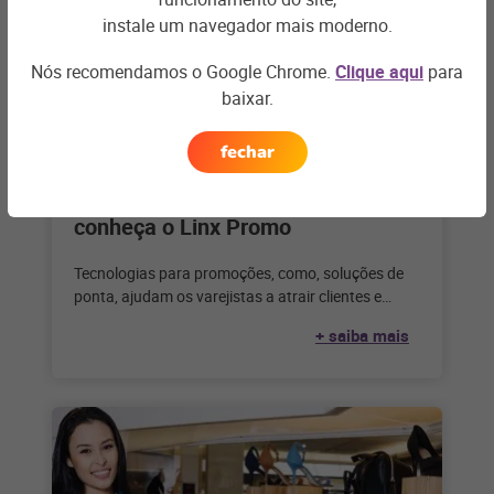
instale um navegador mais moderno.
Nós recomendamos o Google Chrome.
Clique aqui
para
baixar.
fechar
BARES E RESTAURANTES
Tecnologia para promoções:
conheça o Linx Promo
Tecnologias para promoções, como, soluções de
ponta, ajudam os varejistas a atrair clientes e
aumentar as vendas com promoções personalizas
+ saiba mais