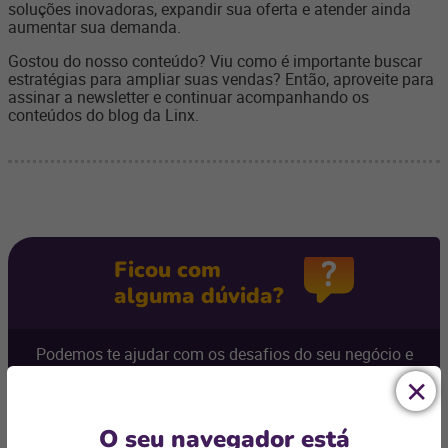
soluções inovadoras, expandir sua oferta e atender ainda
aumentar sua demanda.
Gostou do nosso conteúdo? Viu como é importante buscar
estratégias para ampliar suas vendas? Então, aproveite para
assinar a newsletter e continuar acompanhando os
conteúdos do blog da Linx.
Ficou com
alguma dúvida?
Podemos te ajudar com os desafios do seu negócio e
encontrar a
solução ideal
Entre em contato
O seu navegador está