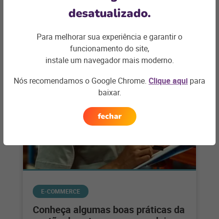
desatualizado.
Para melhorar sua experiência e garantir o
funcionamento do site,
Artigos relacionados
instale um navegador mais moderno.
Nós recomendamos o Google Chrome.
Clique aqui
para
baixar.
fechar
E-COMMERCE
Conheça algumas boas práticas da