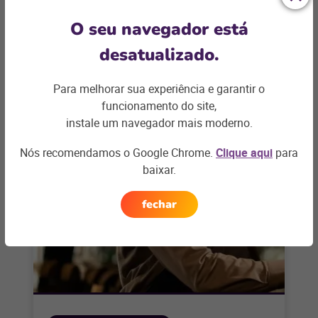
Maximize lucros na Black Friday:
O seu navegador está
guia completo para varejistas
desatualizado.
A Black Friday se tornou um fenômeno global no
mundo do varejo, marcando o início da temporada
Para melhorar sua experiência e garantir o
de compras festivas
funcionamento do site,
instale um navegador mais moderno.
+ saiba mais
Nós recomendamos o Google Chrome.
Clique aqui
para
baixar.
fechar