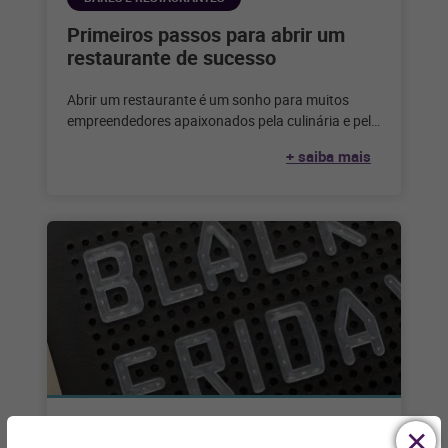
Primeiros passos para abrir um
restaurante de sucesso
Abrir um restaurante é um sonho para muitos
empreendedores apaixonados pela culinária e pelo
serviço de alimentação. Considerando que,
+ saiba mais
segundo
VAREJO