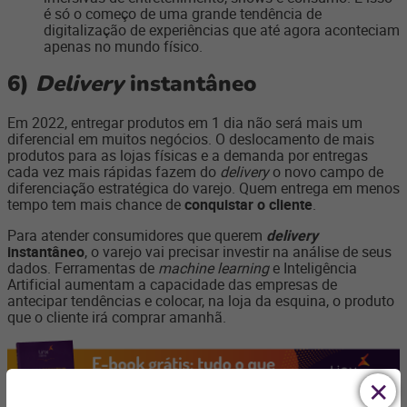
é só o começo de uma grande tendência de
digitalização de experiências que até agora aconteciam
apenas no mundo físico.
6)
Delivery
instantâneo
Em 2022, entregar produtos em 1 dia não será mais um
diferencial em muitos negócios. O deslocamento de mais
produtos para as lojas físicas e a demanda por entregas
cada vez mais rápidas fazem do
delivery
o novo campo de
diferenciação estratégica do varejo. Quem entrega em menos
tempo tem mais chance de
conquistar o cliente
.
Para atender consumidores que querem
delivery
instantâneo
, o varejo vai precisar investir na análise de seus
dados. Ferramentas de
machine learning
e Inteligência
Artificial aumentam a capacidade das empresas de
antecipar tendências e colocar, na loja da esquina, o produto
que o cliente irá comprar amanhã.