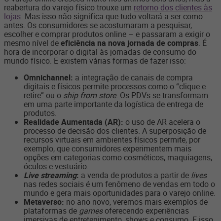
reabertura do varejo físico trouxe um
retorno dos clientes às
lojas
. Mas isso não significa que tudo voltará a ser como
antes. Os consumidores se acostumaram a pesquisar,
escolher e comprar produtos online – e passaram a exigir o
mesmo nível de
eficiência na nova jornada de compras
. É
hora de incorporar o digital às jornadas de consumo do
mundo físico. E existem várias formas de fazer isso:
Omnichannel:
a integração de canais de compra
digitais e físicos permite processos como o “clique e
retire” ou o
ship from store
. Os PDVs se transformam
em uma parte importante da logística de entrega de
produtos.
Realidade Aumentada (AR):
o uso de AR acelera o
processo de decisão dos clientes. A superposição de
recursos virtuais em ambientes físicos permite, por
exemplo, que consumidores experimentem mais
opções em categorias como cosméticos, maquiagens,
óculos e vestuário.
Live streaming
:
a venda de produtos a partir de
lives
nas redes sociais é um fenômeno de vendas em todo o
mundo e gera mais oportunidades para o varejo online.
Metaverso:
no ano novo, veremos mais exemplos de
plataformas de
games
oferecendo experiências
imersivas de entretenimento, shows e consumo. E isso