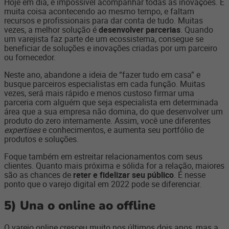
Hoje em dia, é impossível acompanhar todas as inovações. É
muita coisa acontecendo ao mesmo tempo, e faltam
recursos e profissionais para dar conta de tudo. Muitas
vezes, a melhor solução é
desenvolver parcerias
. Quando
um varejista faz parte de um ecossistema, consegue se
beneficiar de soluções e inovações criadas por um parceiro
ou fornecedor.
Neste ano, abandone a ideia de “fazer tudo em casa” e
busque parceiros especialistas em cada função. Muitas
vezes, será mais rápido e menos custoso firmar uma
parceria com alguém que seja especialista em determinada
área que a sua empresa não domina, do que desenvolver um
produto do zero internamente. Assim, você une diferentes
expertises
e conhecimentos, e aumenta seu portfólio de
produtos e soluções.
Foque também em estreitar relacionamentos com seus
clientes. Quanto mais próxima e sólida for a relação, maiores
são as chances de
reter e fidelizar seu público
. É nesse
ponto que o varejo digital em 2022 pode se diferenciar.
5)
Una o online ao offline
O varejo online cresceu muito nos últimos dois anos, mas a