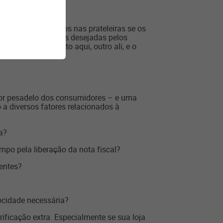
os produtos corretos nas prateleiras se os
iais das marcas mais desejadas pelos
ndas – um produto aqui, outro ali, e o
 pior pesadelo dos consumidores – e uma
 a diversos fatores relacionados à
a?
mpo pela liberação da nota fiscal?
ientes?
ocidade necessária?
ificação extra. Especialmente se sua loja