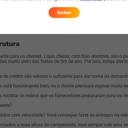
 parceiros
fechar
uma longa cadeia de abastecimento de produtos. E a loja só terá 
. Por isso, estruture parcerias para contar com espaços espec
s estoques e busque novas oportunidades para impulsionar as ve
ificativo.
rutura
sante para os clientes. Lojas cheias, com filas enormes, são o
as muito além das festas de fim de ano. Por isso, esteja atento
o de crédito são velozes o suficiente para dar conta da demand
 está funcionando bem, ou o cliente precisará esperar muito te
a mostrar os vídeos que os fornecedores prepararam para os cl
mente?
didos com velocidade? Você consegue fazer as entregas na vel
evisados a essa altura do campeonato, mas sempre vale uma ver