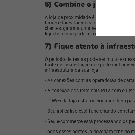
6) Combine o jogo com os
A loja de proximidade é a face visível de 
fornecedores forem capazes de entregá-los
clientes, garanta uma reposição rápida do
tíquete médio pode ter um crescimento sign
7) Fique atento à infraest
O período de festas pode ser muito estres
fonte de insatisfação que pode roubar vend
infraestrutura da sua loja:
· As conexões com as operadoras de cartã
· A conexão dos terminais PDV com o Fisco
· O WiFi da loja está funcionando bem par
· Seu aplicativo está funcionando correta
· Seu e-commerce está processando os pe
Todos esses pontos já deveriam ter sido r