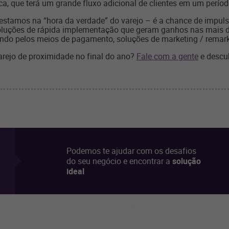
ca, que terá um grande fluxo adicional de clientes em um perío
estamos na “hora da verdade” do varejo – é a chance de impuls
soluções de rápida implementação que geram ganhos nas mais d
do pelos meios de pagamento, soluções de marketing / remarke
rejo de proximidade no final do ano?
Fale com a gente
e descu
Podemos te ajudar com os desafios
do seu negócio e encontrar a
solução
ideal