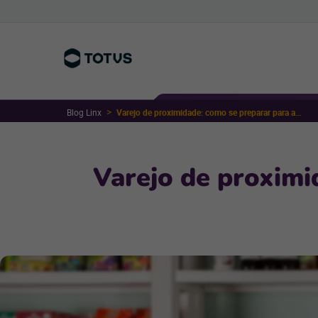
Blog Linx
Varejo de proximidade: como se preparar para as festas de fim de ano
Varejo de proximi