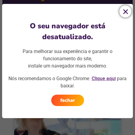
Podemos te ajudar com os desafios do seu negócio e
encontrar a
solução ideal
O seu navegador está
Entre em contato
desatualizado.
Para melhorar sua experiência e garantir o
funcionamento do site,
instale um navegador mais moderno.
Artigos relacionados
Nós recomendamos o Google Chrome.
Clique aqui
para
baixar.
fechar