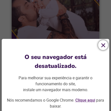
FARMÁCIAS E DROGARIAS
O seu navegador está
As lições do dia dos pais para o
desatualizado.
ecommerce neste segundo
semestre
Para melhorar sua experiência e garantir o
Depois de crescer 22% no início de agosto,
funcionamento do site,
é hora de preparar ações de Dia das
instale um navegador mais moderno.
Crianças, Black Friday e
Nós recomendamos o Google Chrome.
Clique aqui
para
+ saiba mais
baixar.