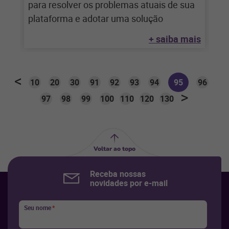
para resolver os problemas atuais de sua
plataforma e adotar uma solução
+ saiba mais
10
20
30
91
92
93
94
95
96
97
98
99
100
110
120
130
Voltar ao topo
Receba nossas
novidades por e-mail
Seu nome
*