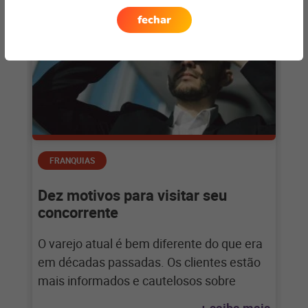
fechar
FRANQUIAS
Dez motivos para visitar seu
concorrente
O varejo atual é bem diferente do que era
em décadas passadas. Os clientes estão
mais informados e cautelosos sobre