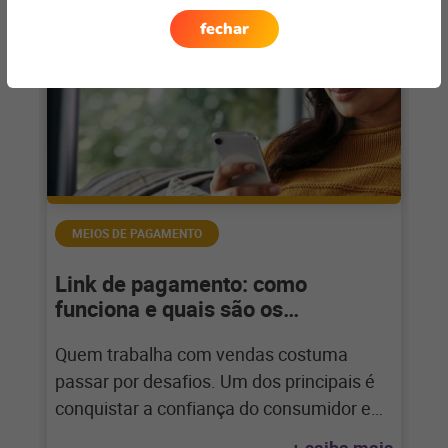
fechar
MEIOS DE PAGAMENTO
Link de pagamento: como
funciona e quais são os
benefícios?
Quem trabalha com vendas costuma
passar por desafios. Um dos principais é
conquistar a confiança do consumidor em
relação à