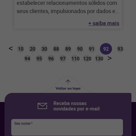
estabelecer relacionamentos sólidos com
seus clientes, impulsionados por dados e
calibrados pela demanda
+ saiba mais
10
20
30
88
89
90
91
92
93
94
95
96
97
110
120
130
Voltar ao topo
Receba nossas
novidades por e-mail
Seu nome
*