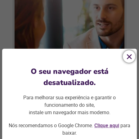
VAREJO
O seu navegador está
Os 12 maiores erros que você não
desatualizado.
vai cometer ao contratar no varejo
Para melhorar sua experiência e garantir o
As pessoas são elementos fundamentais
funcionamento do site,
no composto de varejo. Uma indústria
instale um navegador mais moderno.
altamente dependente da habilidade do
capital humano, tanto na
Nós recomendamos o Google Chrome.
Clique aqui
para
+ saiba mais
baixar.