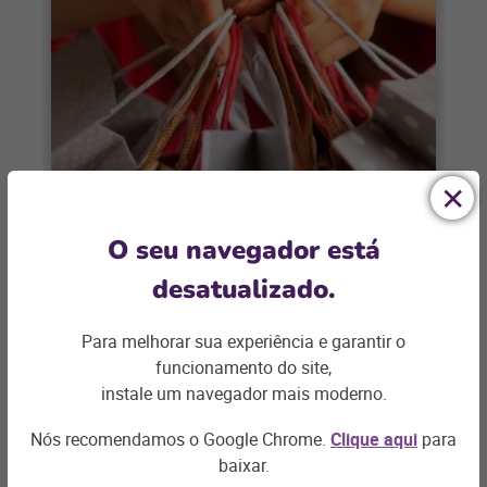
VAREJO
O seu navegador está
Como garantir um Natal de
desatualizado.
sucesso
Para melhorar sua experiência e garantir o
Por Daniel Zanco O atual cenário
funcionamento do site,
econômico brasileiro e os efeitos da
instale um navegador mais moderno.
pandemia têm pressionado a grande
maioria dos
Nós recomendamos o Google Chrome.
Clique aqui
para
+ saiba mais
baixar.