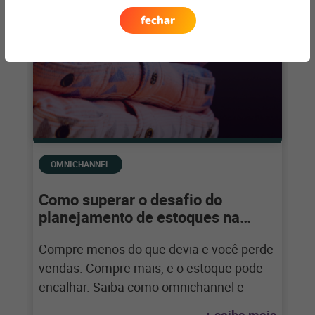
fechar
OMNICHANNEL
Como superar o desafio do
planejamento de estoques na
Black Friday?
Compre menos do que devia e você perde
vendas. Compre mais, e o estoque pode
encalhar. Saiba como omnichannel e