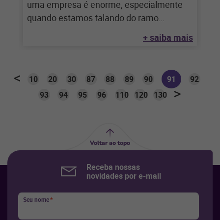
uma empresa é enorme, especialmente
quando estamos falando do ramo
farmacêutico. Isso, porém, não
+ saiba mais
10
20
30
87
88
89
90
91
92
93
94
95
96
110
120
130
Voltar ao topo
Receba nossas
novidades por e-mail
Seu nome
*