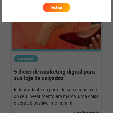
fechar
CALÇADOS
5 dicas de marketing digital para
sua loja de calçados
Independente do porte do seu negócio ou
do seu investimento em marca, uma coisa
é certa: é possível melhorar a