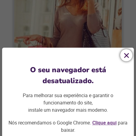
VAREJO
O seu navegador está
Os novos papéis da vitrine na loja
desatualizado.
física do varejo omnichannel
Para melhorar sua experiência e garantir o
Em meio às transformações do setor, as
funcionamento do site,
vitrines das lojas físicas não perderam
instale um navegador mais moderno.
importância: na realidade, elas trazem
novas possibilidades
Nós recomendamos o Google Chrome.
Clique aqui
para
+ saiba mais
baixar.