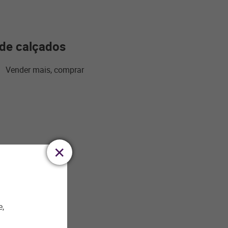
 de calçados
e Vender mais, comprar
 para o
 maneiras. Novas
e,