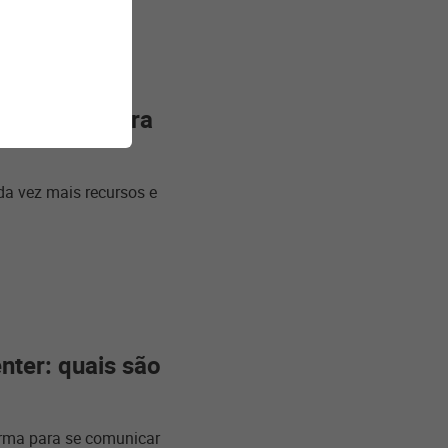
 Pix traz para
ada vez mais recursos e
ter: quais são
rma para se comunicar