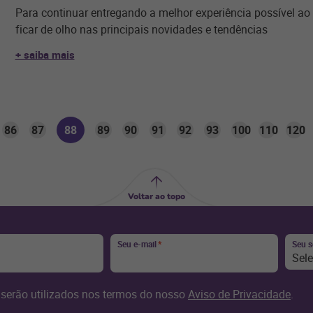
Para continuar entregando a melhor experiência possível ao s
ficar de olho nas principais novidades e tendências
+ saiba mais
86
87
88
89
90
91
92
93
100
110
120
Voltar ao topo
Seu e-mail
*
Seu 
Sel
serão utilizados nos termos do nosso
Aviso de Privacidade
.