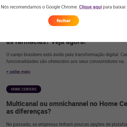
+ saiba mais
Nós recomendamos o Google Chrome.
Clique aqui
para baixar.
FARMÁCIAS E DROGARIAS
fechar
Quais são as novas oportunidades que o
as farmácias? Veja agora!
O varejo brasileiro está ávido pela transformação digital. C
funcionalidades são oferecidos aos seus consumidores na
+ saiba mais
HOME CENTERS
Multicanal ou omnichannel no Home Cen
as diferenças?
No passado, as empresas tinham poucas opções de platafo