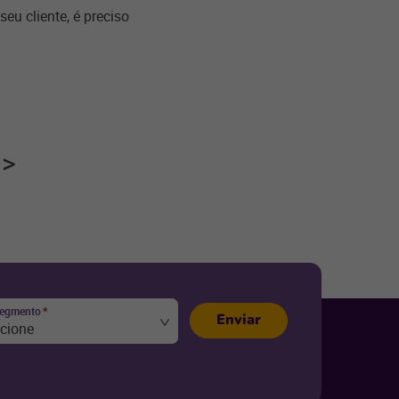
eu cliente, é preciso
segmento
*
Enviar
ecione