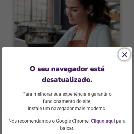
BARES E RESTAURANTES
O seu navegador está
Custo logístico no food service:
desatualizado.
quais são e como impactam o
lucro?
Para melhorar sua experiência e garantir o
Se você é um empreendedor do ramo de
funcionamento do site,
food service, sabe que gerenciar um bar
instale um navegador mais moderno.
ou restaurante exige um bom
Nós recomendamos o Google Chrome.
Clique aqui
para
+ saiba mais
baixar.