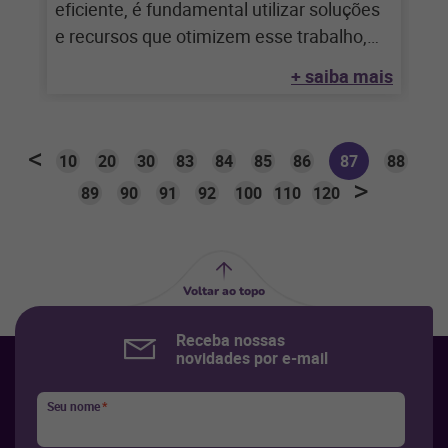
eficiente, é fundamental utilizar soluções
e recursos que otimizem esse trabalho,
seja por
+ saiba mais
10
20
30
83
84
85
86
87
88
89
90
91
92
100
110
120
Voltar ao topo
Receba nossas
novidades por e-mail
Seu nome
*