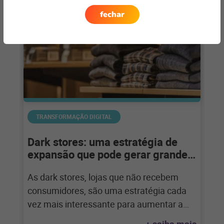
fechar
TRANSFORMAÇÃO DIGITAL
Dark stores: uma estratégia de
expansão que pode gerar grandes
resultados
As dark stores, lojas que não recebem
consumidores, são uma estratégia cada
vez mais interessante para aumentar a
eficiência do