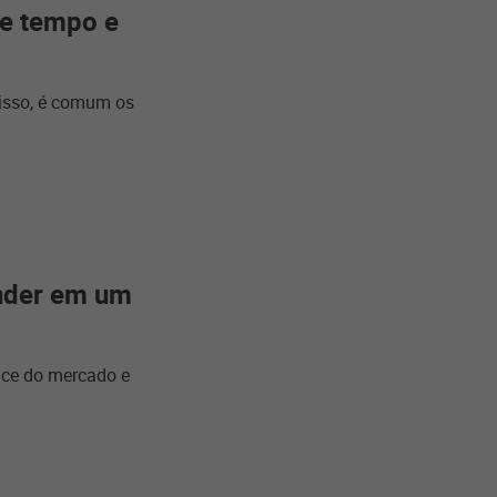
de tempo e
 isso, é comum os
ender em um
ace do mercado e