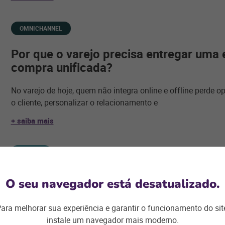
OMNICHANNEL
Por que o varejo precisa entregar uma 
compra unificada?
No varejo de hoje, quem não integra online e offline perde o
o cliente, personalizar o relacionamento e
+ saiba mais
VAREJO
Loja física: ainda mais importante no
O seu navegador está desatualizado.
A digitalização acelerada do varejo durante a crise faz com q
ara melhorar sua experiência e garantir o funcionamento do sit
ainda mais importante para
instale um navegador mais moderno.