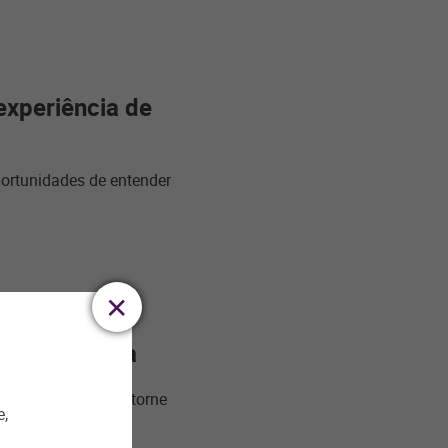
experiência de
portunidades de entender
 pós-pandemia
ue a loja física se torne
e,