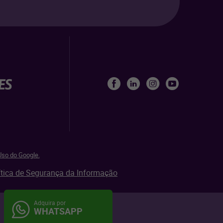
so do Google.
ítica de Segurança da Informação
Adquira por
Mapa do site
Aviso de privacidade
WHATSAPP