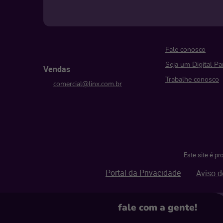
Fale conosco
Seja um Digital Pa
Vendas
Trabalhe conosco
comercial@linx.com.br
Este site é p
Portal da Privacidade
Aviso d
fale com
a gente!
© Linx 2026.
Todos os direitos reservados.