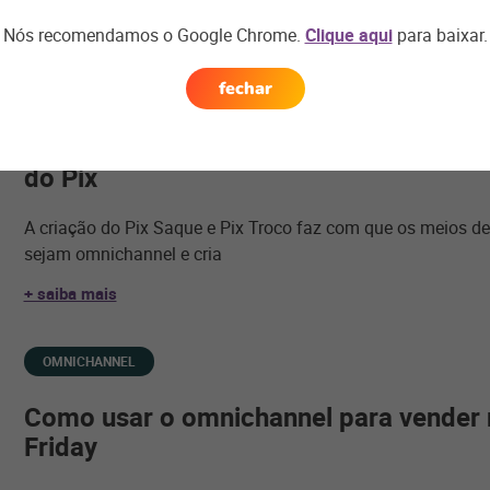
+ saiba mais
Nós recomendamos o Google Chrome.
Clique aqui
para baixar.
fechar
MEIOS DE PAGAMENTO
Pix Saque e Pix Troco: conheça as nov
do Pix
A criação do Pix Saque e Pix Troco faz com que os meios
sejam omnichannel e cria
+ saiba mais
OMNICHANNEL
Como usar o omnichannel para vender 
Friday