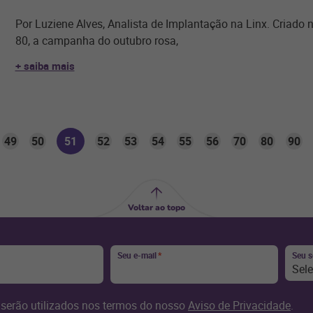
Por Luziene Alves, Analista de Implantação na Linx. Criado 
80, a campanha do outubro rosa,
+ saiba mais
49
50
51
52
53
54
55
56
70
80
90
Voltar ao topo
Seu e-mail
*
Seu 
Sel
serão utilizados nos termos do nosso
Aviso de Privacidade
.