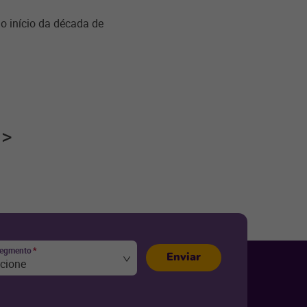
no início da década de
segmento
*
Enviar
ecione