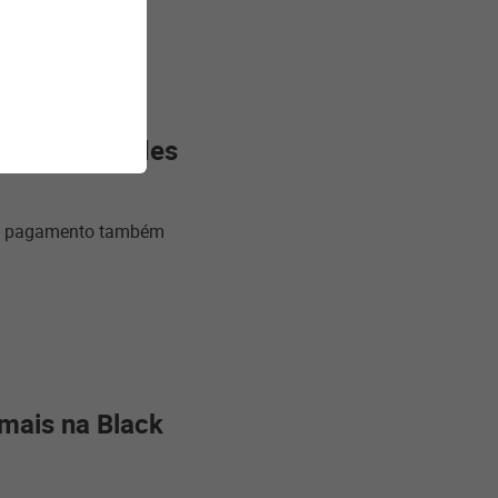
as modalidades
 de pagamento também
mais na Black