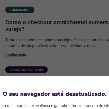
OMNICHANNEL
Como o checkout omnichannel aumenta
varejo?
Tanto no e-commerce quanto nas lojas físicas, ter um chec
garantia de integração de estoques, agilidade e uma
+ saiba mais
BARES E RESTAURANTES
Atendimento presencial pós pandemia 
restaurantes: o que esperar?
O seu navegador está desatualizado.
O distanciamento social e os protocolos de segurança imp
ara melhorar sua experiência e garantir o funcionamento do sit
transformado bares e restaurantes em uma velocidade difíci