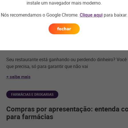
instale um navegador mais moderno.
+ saiba mais
Nós recomendamos o Google Chrome.
Clique aqui
para baixar.
BARES E RESTAURANTES
fechar
Conheça o que um dashboard completo
pelo seu restaurante
Seu restaurante está ganhando ou perdendo dinheiro? Você
que precisa, só para garantir que não vai
+ saiba mais
FARMÁCIAS E DROGARIAS
Compras por apresentação: entenda c
para farmácias