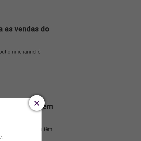
 as vendas do
kout omnichannel é
e tecnologia em
ostos pela pandemia têm
e,
l