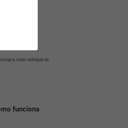
 pode fazer
 compra mais estoque do
omo funciona