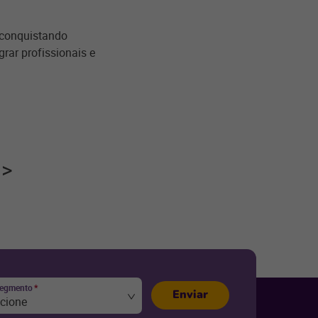
conquistando
rar profissionais e
segmento
*
Enviar
ecione