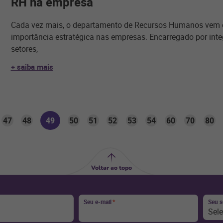
RH na empresa
Cada vez mais, o departamento de Recursos Humanos vem 
importância estratégica nas empresas. Encarregado por integ
setores,
+ saiba mais
47
48
49
50
51
52
53
54
60
70
80
Voltar ao topo
Seu e-mail
*
Seu 
Sel